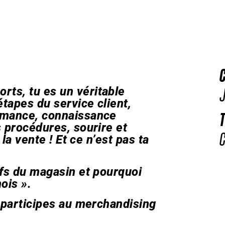
C
ts, tu es un véritable
J
étapes du service client,
ormance, connaissance
T
s procédures, sourire et
C
 la vente ! Et ce n’est pas ta
ifs du magasin et pourquoi
ois ».
u participes au merchandising